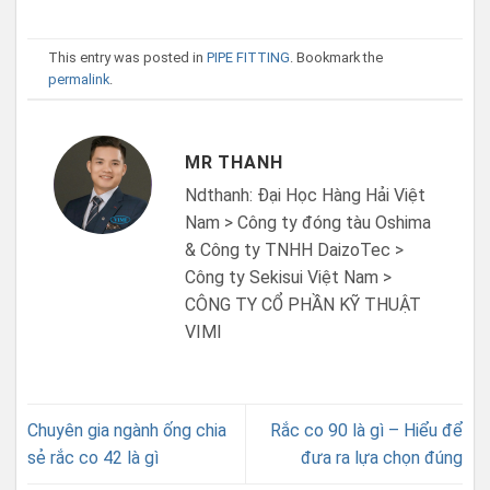
This entry was posted in
PIPE FITTING
. Bookmark the
permalink
.
MR THANH
Ndthanh: Đại Học Hàng Hải Việt
Nam > Công ty đóng tàu Oshima
& Công ty TNHH DaizoTec >
Công ty Sekisui Việt Nam >
CÔNG TY CỔ PHẦN KỸ THUẬT
VIMI
Chuyên gia ngành ống chia
Rắc co 90 là gì – Hiểu để
sẻ rắc co 42 là gì
đưa ra lựa chọn đúng