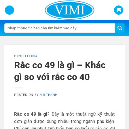
Skip
to
content
Tìm
kiếm:
PIPE FITTING
Rắc co 49 là gì – Khác
gì so với rắc co 40
POSTED ON
BY
MR THANH
Rắc co 49 là gì
? Đây là một thuật ngữ kỹ thuật
đơn giản được dùng nhiều trong ngành phụ kiện.
Chỉ cần vài phút tìm hiểu, bạn sẽ hiểu rõ rắc co 49