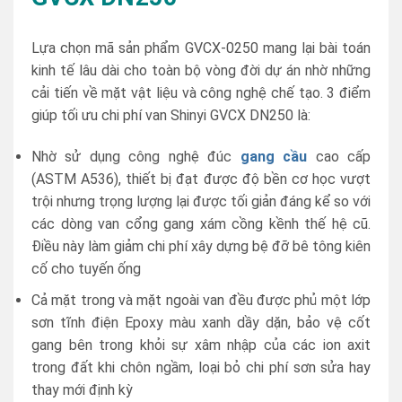
Lựa chọn mã sản phẩm GVCX-0250 mang lại bài toán
kinh tế lâu dài cho toàn bộ vòng đời dự án nhờ những
cải tiến về mặt vật liệu và công nghệ chế tạo. 3 điểm
giúp tối ưu chi phí van Shinyi GVCX DN250 là:
Nhờ sử dụng công nghệ đúc
gang cầu
cao cấp
(ASTM A536), thiết bị đạt được độ bền cơ học vượt
trội nhưng trọng lượng lại được tối giản đáng kể so với
các dòng van cổng gang xám cồng kềnh thế hệ cũ.
Điều này làm giảm chi phí xây dựng bệ đỡ bê tông kiên
cố cho tuyến ống
Cả mặt trong và mặt ngoài van đều được phủ một lớp
sơn tĩnh điện Epoxy màu xanh dầy dặn, bảo vệ cốt
gang bên trong khỏi sự xâm nhập của các ion axit
trong đất khi chôn ngầm, loại bỏ chi phí sơn sửa hay
thay mới định kỳ