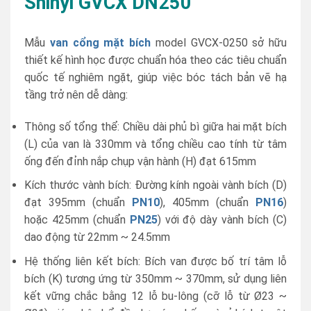
Shinyi GVCX DN250
Mẫu
van cổng mặt bích
model GVCX-0250 sở hữu
thiết kế hình học được chuẩn hóa theo các tiêu chuẩn
quốc tế nghiêm ngặt, giúp việc bóc tách bản vẽ hạ
tầng trở nên dễ dàng:
Thông số tổng thể: Chiều dài phủ bì giữa hai mặt bích
(L) của van là 330mm và tổng chiều cao tính từ tâm
ống đến đỉnh nắp chụp vận hành (H) đạt 615mm
Kích thước vành bích: Đường kính ngoài vành bích (D)
đạt 395mm (chuẩn
PN10
), 405mm (chuẩn
PN16
)
hoặc 425mm (chuẩn
PN25
) với độ dày vành bích (C)
dao động từ 22mm ~ 24.5mm
Hệ thống liên kết bích: Bích van được bố trí tâm lỗ
bích (K) tương ứng từ 350mm ~ 370mm, sử dụng liên
kết vững chắc bằng 12 lỗ bu-lông (cỡ lỗ từ Ø23 ~