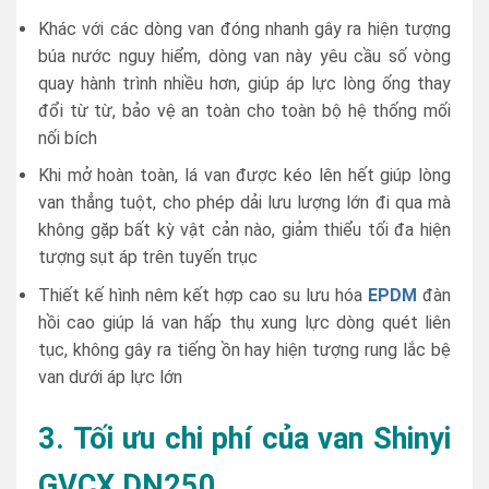
Khác với các dòng van đóng nhanh gây ra hiện tượng
búa nước nguy hiểm, dòng van này yêu cầu số vòng
quay hành trình nhiều hơn, giúp áp lực lòng ống thay
đổi từ từ, bảo vệ an toàn cho toàn bộ hệ thống mối
nối bích
Khi mở hoàn toàn, lá van được kéo lên hết giúp lòng
van thẳng tuột, cho phép dải lưu lượng lớn đi qua mà
không gặp bất kỳ vật cản nào, giảm thiểu tối đa hiện
tượng sụt áp trên tuyến trục
Thiết kế hình nêm kết hợp cao su lưu hóa
EPDM
đàn
hồi cao giúp lá van hấp thụ xung lực dòng quét liên
tục, không gây ra tiếng ồn hay hiện tượng rung lắc bệ
van dưới áp lực lớn
3. Tối ưu chi phí của van Shinyi
GVCX DN250