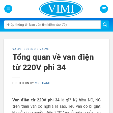
Skip
to
content
Tìm
kiếm:
VALVE
,
SOLENOID VALVE
Tổng quan về van điện
từ 220V phi 34
POSTED ON
BY
MR THANH
Van điện từ 220V phi 34
là gì? Ký hiệu NO, NC
trên thân van có nghĩa ra sao, liệu van có bị giật
khi sử dụng nguồn điện 220V và lỗ orifice của van