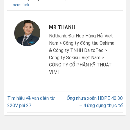
permalink
.
MR THANH
Ndthanh: Đại Học Hàng Hải Việt
Nam > Công ty đóng tàu Oshima
& Công ty TNHH DaizoTec >
Công ty Sekisui Việt Nam >
CÔNG TY CỔ PHẦN KỸ THUẬT
VIMI
Tìm hiểu về van điện từ
Ống nhựa xoắn HDPE 40 30
220V phi 27
– 4 ứng dụng thực tế