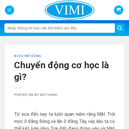
Skip
to
content
Tìm
kiếm:
BLOG MỞ RỘNG
Chuyển động cơ học là
gì?
POSTED ON
BY
MR THANH
Từ xưa đến nay ta luôn quan niệm rằng Mặt Trời
mọc ở đằng Đông và lặn ở đằng Tây, vậy liệu ta có
thể kết luận rằng Trái Đất đang đứng yên và Mặt