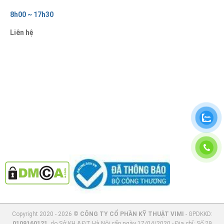
8h00 ~ 17h30
Liên hệ
Copyright 2020 - 2026 ©
CÔNG TY CỔ PHẦN KỸ THUẬT VIMI
- GPDKKD:
0109160121
, do Sở KH & ĐT Hà Nội cấp ngày 17/04/2020 - Địa chỉ: Số 29