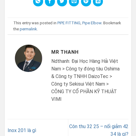
This entry was posted in
PIPE FITTING
,
Pipe Elbow
. Bookmark
the
permalink
.
MR THANH
Ndthanh: Đại Học Hàng Hải Việt
Nam > Công ty đóng tàu Oshima
& Công ty TNHH DaizoTec >
Công ty Sekisui Việt Nam >
CÔNG TY CỔ PHẦN KỸ THUẬT
VIMI
Côn thu 32 25 – nối giảm 42
Inox 201 là gì
34 là gì?