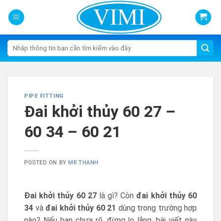
Skip
to
content
Tìm
kiếm:
PIPE FITTING
Đai khởi thủy 60 27 –
60 34 – 60 21
POSTED ON
BY
MR THANH
Đai khởi thủy 60 27
là gì? Còn
đai khởi thủy 60
34
và
đai khởi thủy 60 21
dùng trong trường hợp
nào? Nếu bạn chưa rõ, đừng lo lắng, bài viết này