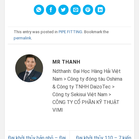
This entry was posted in
PIPE FITTING
. Bookmark the
permalink
.
MR THANH
Ndthanh: Đại Học Hàng Hải Việt
Nam > Công ty đóng tàu Oshima
& Công ty TNHH DaizoTec >
Công ty Sekisui Việt Nam >
CÔNG TY CỔ PHẦN KỸ THUẬT
VIMI
Đai khởi thủy bản nhỏ – Đai
Đai khởi thủy 110 – 7 kiến