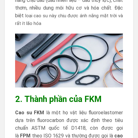
năng chịu dầu (dầu nhiên liệu – dầu thủy lực), chất
thơm, nhiều dung môi hữu cơ và hóa chất. Đặc
biệt
loại cao su này chịu được ánh nắng mặt trời và
rất ít lão hóa
2. Thành phần của FKM
Cao su FKM
là một họ vật liệu fluoroelastomer
dựa trên fluorocarbon được xác định theo tiêu
chuẩn ASTM quốc tế D1418, còn được gọi
là
FPM
theo ISO 1629 và thường được gọi là
cao