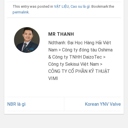
This entry was posted in
VẬT LIỆU
,
Cao su là gì
. Bookmark the
permalink
.
MR THANH
Ndthanh: Đại Học Hàng Hải Việt
Nam > Công ty đóng tàu Oshima
& Công ty TNHH DaizoTec >
Công ty Sekisui Việt Nam >
CÔNG TY CỔ PHẦN KỸ THUẬT
VIMI
NBR là gì
Korean YNV Valve