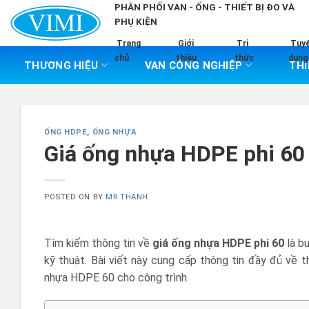
Skip
PHÂN PHỐI VAN - ỐNG - THIẾT BỊ ĐO VÀ
PHỤ KIỆN
to
content
Trang
Giới
Tri
Tuy
chủ
thiệu
thức
dụng
THƯƠNG HIỆU
VAN CÔNG NGHIỆP
THI
ỐNG HDPE
,
ỐNG NHỰA
Giá ống nhựa HDPE phi 60
POSTED ON
BY
MR THANH
Tìm kiếm thông tin về
giá ống nhựa HDPE phi 60
là bư
kỹ thuật. Bài viết này cung cấp thông tin đầy đủ về 
nhựa HDPE 60 cho công trình.