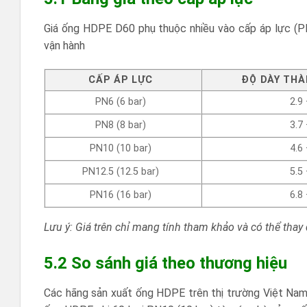
Giá ống HDPE D60 phụ thuộc nhiều vào cấp áp lực (PN
vận hành
CẤP ÁP LỰC
ĐỘ DÀY THÀ
PN6 (6 bar)
2.9 
PN8 (8 bar)
3.7 
PN10 (10 bar)
4.6 
PN12.5 (12.5 bar)
5.5 
PN16 (16 bar)
6.8 
Lưu ý: Giá trên chỉ mang tính tham khảo và có thể thay
5.2 So sánh giá theo thương hiệu
Các hãng sản xuất ống HDPE trên thị trường Việt Nam 