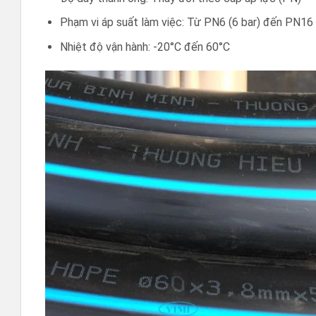
Phạm vi áp suất làm việc: Từ PN6 (6 bar) đến PN16 
Nhiệt độ vận hành: -20°C đến 60°C