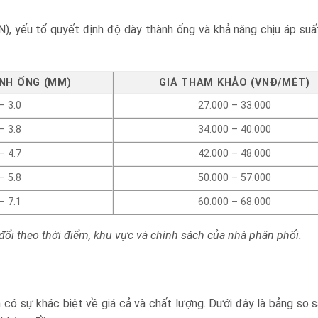
), yếu tố quyết định độ dày thành ống và khả năng chịu áp suấ
NH ỐNG (MM)
GIÁ THAM KHẢO (VNĐ/MÉT)
– 3.0
27.000 – 33.000
– 3.8
34.000 – 40.000
– 4.7
42.000 – 48.000
– 5.8
50.000 – 57.000
– 7.1
60.000 – 68.000
 đổi theo thời điểm, khu vực và chính sách của nhà phân phối.
có sự khác biệt về giá cả và chất lượng. Dưới đây là bảng so s