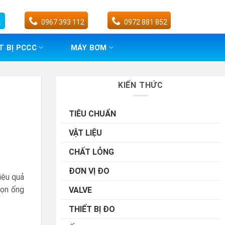
0967 393 112
0972 881 852
T BỊ PCCC
MÁY BƠM
KIẾN THỨC
TIÊU CHUẨN
VẬT LIỆU
CHẤT LỎNG
ĐƠN VỊ ĐO
iệu quả
họn ống
VALVE
THIẾT BỊ ĐO