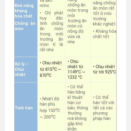
và axit
năng chống
chống ăn
Khả năng
nitric
ăn mòn rất
mòn trong
kháng
• Chỉ phát
tốt ở môi
môi
hóa chất
huy đặc
trường
trường ăn
Chống ăn
tính chống
khắc nghiệt
mòn có
mòn
ăn mòn
nồng độ
• Kháng hóa
trong môi
vừa và
chất tốt
trường ăn
nhẹ
mòn tỉ lệ
rất nhẹ
• Chịu
• Chịu nhiệt
Xử lý –
nhiệt từ
• Chịu nhiệt
o
từ 815
C ~
Chịu
1149°C ~
từ tới 925°C
o
nhiệt
870
C
1232 °C
• Có thể
hàn bằng
kĩ thuật
• Có thể
• Nhiệt độ
hàn cơ
hàn tốt với
hàn phù
Tính hàn
bản, thông
tất cả các
o
hợp 150
C
thường
phương
o
~ 200
C
mà không
pháp hàn
gặp khó
khăn.