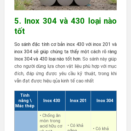
5. Inox 304 và 430 loại nào
tốt
So sánh đặc tính cơ bản inox 430 với inox 201 và
inox 304 sẽ giúp chúng ta thấy một cách rõ ràng
Inox 304 và 430 loại nào tốt hơn.
So sánh này giúp
cho người dùng lựa chọn vật liệu phù hợp với mục
đích, đáp ứng được yêu cầu kỹ thuật, trong khi
vẫn đạt được hiệu qủa kinh tế cao nhất
Tính
năng \
Inox 430
Inox 201
Inox 304
Mác thép
• Chống ăn
mòn trong
• Có khả
acid hữu cơ
• Có khả
năng