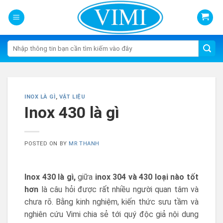
Skip
to
content
Tìm
kiếm:
INOX LÀ GÌ
,
VẬT LIỆU
Inox 430 là gì
POSTED ON
BY
MR THANH
Inox 430 là gì,
giữa
inox 304 và 430 loại nào tốt
hơn
là câu hỏi được rất nhiều người quan tâm và
chưa rõ. Bằng kinh nghiệm, kiến thức sưu tầm và
nghiên cứu Vimi chia sẻ tới quý độc giả nội dung