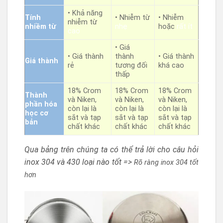
• Khả năng
Tính
• Nhiễm từ
• Nhiễm
nhiễm từ
nhiềm từ
nhẹ
hoặc
rất ít
cao
• Giá
• Giá thành
thành
• Giá thành
Giá thành
rẻ
tương đối
khá cao
thấp
18% Crom
18% Crom
18% Crom
Thành
và Niken,
và Niken,
và Niken,
phần hóa
còn lại là
còn lại là
còn lại là
học cơ
sắt và tạp
sắt và tạp
sắt và tạp
bản
chất khác
chất khác
chất khác
Qua bảng trên chúng ta có thể trả lời cho câu hỏi
inox 304 và 430 loại nào tốt =>
Rõ ràng inox 304 tốt
hơn