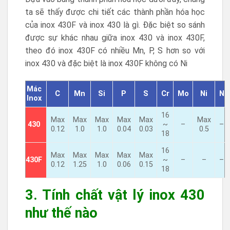
ta sẽ thấy được chi tiết các thành phần hóa học
của inox 430F và inox 430 là gì. Đặc biệt so sánh
được sự khác nhau giữa inox 430 và inox 430F,
theo đó inox 430F có nhiều Mn, P, S hơn so với
inox 430 và đặc biệt là inox 430F không có Ni
Mác
C
Mn
Si
P
S
Cr
Mo
Ni
N
Inox
16
Max
Max
Max
Max
Max
Max
430
~
–
–
0.12
1.0
1.0
0.04
0.03
0.5
18
16
Max
Max
Max
Max
Max
430F
~
–
–
–
0.12
1.25
1.0
0.06
0.15
18
3. Tính chất vật lý inox 430
như thế nào