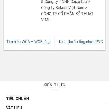
& Công ty TNHH DaizoTec >
Công ty Sekisui Việt Nam >
CÔNG TY CỔ PHẦN KỸ THUẬT
VIMI
Tìm hiểu WCA – WCB là gì
Kích thước ống nhựa PVC
KIẾN THỨC
TIÊU CHUẨN
VẬT LIỆU