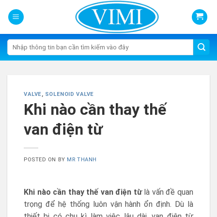
Skip
to
content
Tìm
kiếm:
VALVE
,
SOLENOID VALVE
Khi nào cần thay thế
van điện từ
POSTED ON
BY
MR THANH
Khi nào cần thay thế van điện từ
là vấn đề quan
trọng để hệ thống luôn vận hành ổn định. Dù là
thiết bị có chu kì làm việc lâu dài, van điện từ