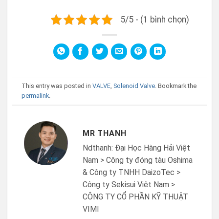
5/5 - (1 bình chọn)
This entry was posted in
VALVE
,
Solenoid Valve
. Bookmark the
permalink
.
MR THANH
Ndthanh: Đại Học Hàng Hải Việt
Nam > Công ty đóng tàu Oshima
& Công ty TNHH DaizoTec >
Công ty Sekisui Việt Nam >
CÔNG TY CỔ PHẦN KỸ THUẬT
VIMI