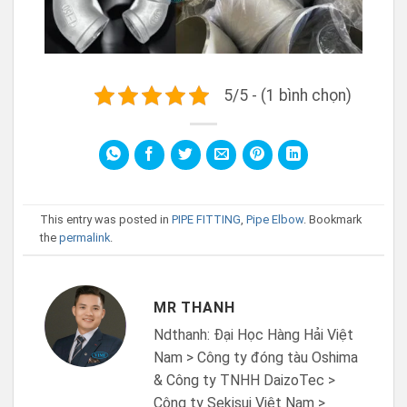
5/5 - (1 bình chọn)
This entry was posted in
PIPE FITTING
,
Pipe Elbow
. Bookmark
the
permalink
.
MR THANH
Ndthanh: Đại Học Hàng Hải Việt
Nam > Công ty đóng tàu Oshima
& Công ty TNHH DaizoTec >
Công ty Sekisui Việt Nam >