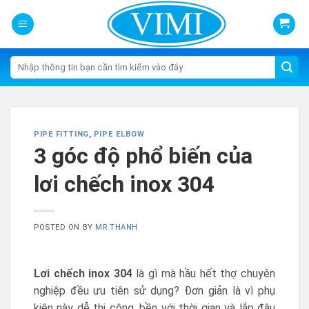
Skip
to
content
Tìm
kiếm:
PIPE FITTING
,
PIPE ELBOW
3 góc độ phổ biến của
lơi chếch inox 304
POSTED ON
BY
MR THANH
Lơi chếch inox 304
là gì mà hầu hết thợ chuyên
nghiệp đều ưu tiên sử dụng? Đơn giản là vì phụ
kiện này dễ thi công, bền với thời gian và lắp đâu