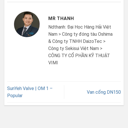
MR THANH
Ndthanh: Đại Học Hàng Hải Việt
Nam > Công ty đóng tàu Oshima
& Công ty TNHH DaizoTec >
Công ty Sekisui Việt Nam >
CÔNG TY CỔ PHẦN KỸ THUẬT
VIMI
SunYeh Valve | OM 1 –
Van cổng DN150
Popular