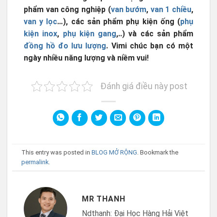
phẩm van công nghiệp (
van bướm
,
van 1 chiều
,
van y lọc
…), các sản phẩm phụ kiện ống (
phụ
kiện inox
,
phụ kiện gang
,..) và các sản phẩm
đồng hồ đo lưu lượng
. Vimi
chúc bạn có một
ngày nhiều năng lượng và niềm vui!
Đánh giá điều này post
This entry was posted in
BLOG MỞ RỘNG
. Bookmark the
permalink
.
MR THANH
Ndthanh: Đại Học Hàng Hải Việt