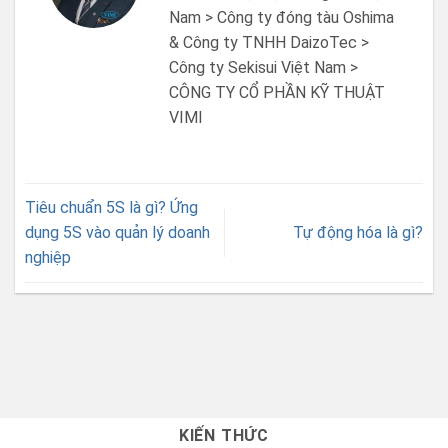
Nam > Công ty đóng tàu Oshima
& Công ty TNHH DaizoTec >
Công ty Sekisui Việt Nam >
CÔNG TY CỔ PHẦN KỸ THUẬT
VIMI
Tiêu chuẩn 5S là gì? Ứng
dụng 5S vào quản lý doanh
Tự động hóa là gì?
nghiệp
KIẾN THỨC