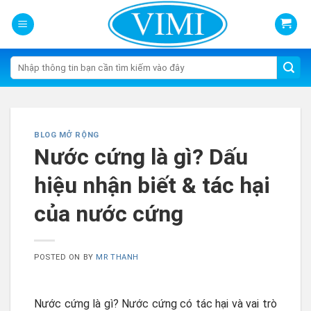
Skip
to
content
Tìm
kiếm:
BLOG MỞ RỘNG
Nước cứng là gì? Dấu
hiệu nhận biết & tác hại
của nước cứng
POSTED ON
BY
MR THANH
Nước cứng là gì? Nước cứng có tác hại và vai trò