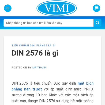
Skip
to
content
Tìm
kiếm:
TIÊU CHUẨN DIN
,
FLANGE LÀ GÌ
DIN 2576 là gì
POSTED ON
BY
MR THANH
DIN 2576 là tiêu chuẩn Đức quy định
mặt bích
phẳng hàn trượt
với áp suất định mức PN10,
tương đương 10 bar. Khác với các mặt bích áp
suất cao, flange DIN 2576 sử dụng bề mặt phẳng