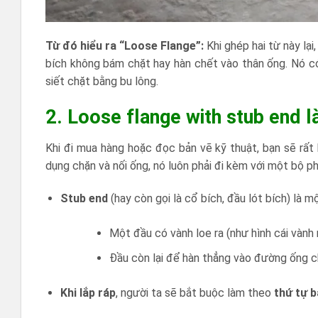
Từ đó hiểu ra “Loose Flange”:
Khi ghép hai từ này lại
bích không bám chặt hay hàn chết vào thân ống. Nó c
siết chặt bằng bu lông.
2. Loose flange with stub end là
Khi đi mua hàng hoặc đọc bản vẽ kỹ thuật, bạn sẽ rất
dụng chặn và nối ống, nó luôn phải đi kèm với một bộ ph
Stub end
(hay còn gọi là cổ bích, đầu lót bích) là 
Một đầu có vành loe ra (như hình cái vàn
Đầu còn lại để hàn thẳng vào đường ống c
Khi lắp ráp
, người ta sẽ bắt buộc làm theo
thứ tự 