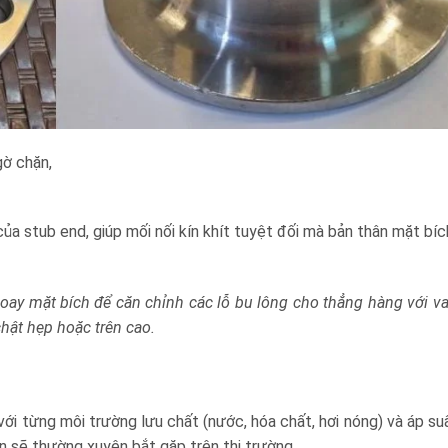
gờ chặn,
của stub end, giúp mối nối kín khít tuyệt đối mà bản thân mặt bíc
xoay mặt bích để căn chỉnh các lỗ bu lông cho thẳng hàng với v
 chật hẹp hoặc trên cao.
với từng môi trường lưu chất (nước, hóa chất, hơi nóng) và áp su
ạn sẽ thường xuyên bắt gặp trên thị trường.