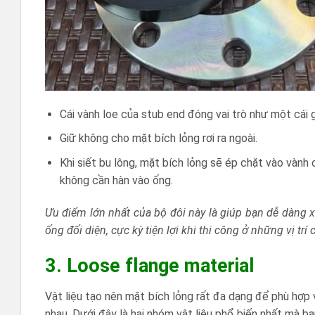
Cái vành loe của stub end đóng vai trò như một cái 
Giữ không cho mặt bích lỏng rơi ra ngoài.
Khi siết bu lông, mặt bích lỏng sẽ ép chặt vào vành 
không cần hàn vào ống.
Ưu điểm lớn nhất của bộ đôi này là giúp bạn dễ dàng 
ống đối diện, cực kỳ tiện lợi khi thi công ở những vị trí
3. Loose flange material
Vật liệu tạo nên mặt bích lỏng rất đa dạng để phù hợp 
nhau. Dưới đây là hai nhóm vật liệu phổ biến nhất mà b