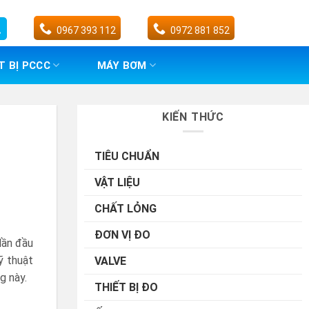
0967 393 112
0972 881 852
T BỊ PCCC
MÁY BƠM
KIẾN THỨC
TIÊU CHUẨN
VẬT LIỆU
CHẤT LỎNG
ĐƠN VỊ ĐO
lần đầu
ỹ thuật
VALVE
g này.
THIẾT BỊ ĐO