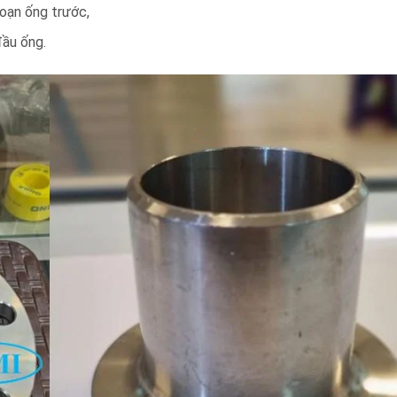
oạn ống trước,
ầu ống.