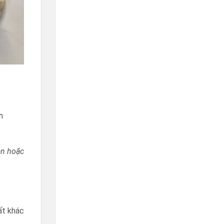
h
an hoặc
ất khác