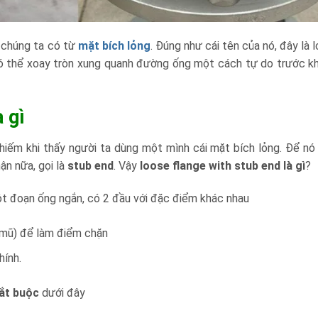
, chúng ta có từ
mặt bích lỏng
. Đúng như cái tên của nó, đây là 
ó thể xoay tròn xung quanh đường ống một cách tự do trước k
 gì
 hiếm khi thấy người ta dùng một mình cái mặt bích lỏng. Để nó
ận nữa, gọi là
stub end
. Vậy
loose flange with stub end là gì
?
một đoạn ống ngắn, có 2 đầu với đặc điểm khác nhau
h mũ) để làm điểm chặn
hính.
bắt buộc
dưới đây