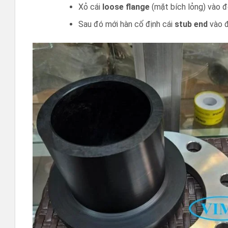
Xỏ cái
loose flange
(mặt bích lỏng) vào đ
Sau đó mới hàn cố định cái
stub end
vào đ