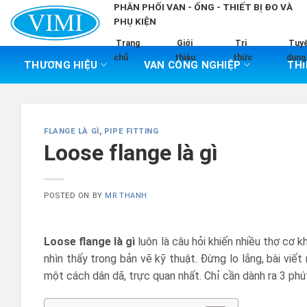
Skip
PHÂN PHỐI VAN - ỐNG - THIẾT BỊ ĐO VÀ
PHỤ KIỆN
to
content
Trang
Giới
Tri
Tuy
chủ
thiệu
thức
dụng
THƯƠNG HIỆU
VAN CÔNG NGHIỆP
THI
FLANGE LÀ GÌ
,
PIPE FITTING
Loose flange là gì
POSTED ON
BY
MR THANH
Loose flange là gì
luôn là câu hỏi khiến nhiều thợ cơ k
nhìn thấy trong bản vẽ kỹ thuật. Đừng lo lắng, bài viế
một cách dân dã, trực quan nhất. Chỉ cần dành ra 3 phút