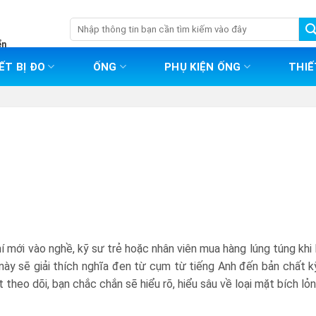
Tìm
kiếm:
ển
ẾT BỊ ĐO
ỐNG
PHỤ KIỆN ỐNG
THIẾ
hí mới vào nghề, kỹ sư trẻ hoặc nhân viên mua hàng lúng túng khi 
t này sẽ giải thích nghĩa đen từ cụm từ tiếng Anh đến bản chất k
 theo dõi, bạn chắc chắn sẽ hiểu rõ, hiểu sâu về loại mặt bích lỏn