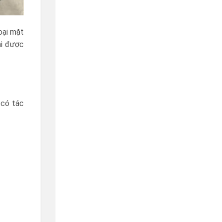
loại mặt
hi được
 có tác