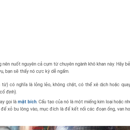
ng nên nuốt nguyên cả cụm từ chuyên ngành khô khan này. Hãy bẻ
vụ, bạn sẽ thấy nó cực kỳ dễ ngấm.
 từ) có nghĩa là lỏng lẻo, không chặt, có thể xê dịch hoặc qua
cố định).
ay gọi là
mặt bích
. Cấu tạo của nó là một miếng kim loại hoặc nh
lỗ để xỏ bu lông vào, mục đích là để kết nối các đoạn ống, van h