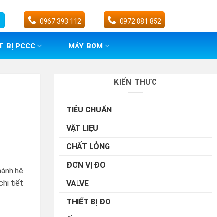
0967 393 112
0972 881 852
T BỊ PCCC
MÁY BƠM
KIẾN THỨC
TIÊU CHUẨN
VẬT LIỆU
CHẤT LỎNG
ĐƠN VỊ ĐO
hành hệ
hi tiết
VALVE
THIẾT BỊ ĐO