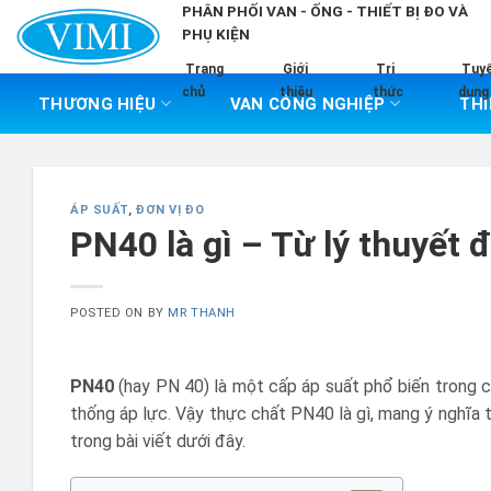
Skip
PHÂN PHỐI VAN - ỐNG - THIẾT BỊ ĐO VÀ
PHỤ KIỆN
to
content
Trang
Giới
Tri
Tuy
chủ
thiệu
thức
dụng
THƯƠNG HIỆU
VAN CÔNG NGHIỆP
THI
ÁP SUẤT
,
ĐƠN VỊ ĐO
PN40 là gì – Từ lý thuyết 
POSTED ON
BY
MR THANH
PN40
(hay PN 40) là một cấp áp suất phổ biến trong c
thống áp lực. Vậy thực chất PN40 là gì, mang ý nghĩa 
trong bài viết dưới đây.