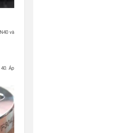
PN40 và
 40. Áp