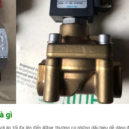
à gì
 với áp tối đa lên đến 40bar thường có những dấu hiệu dễ dàng 