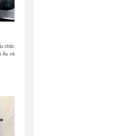
ấu chắc
u Âu và