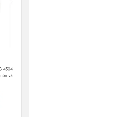
BS 4504
 mòn và