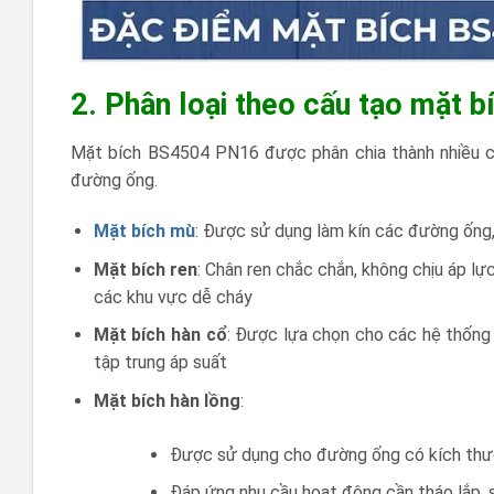
2.
Phân loại theo cấu tạo mặt
Mặt bích BS4504 PN16 được phân chia thành nhiều ch
đường ống.
Mặt bích mù
: Được sử dụng làm kín các đường ống,
Mặt bích ren
: Chân ren chắc chắn, không chịu áp l
các khu vực dễ cháy
Mặt bích hàn cổ
: Được lựa chọn cho các hệ thống 
tập trung áp suất
Mặt bích hàn lồng
:
Được sử dụng cho đường ống có kích thướ
Đáp ứng nhu cầu hoạt động cần tháo lắp, 