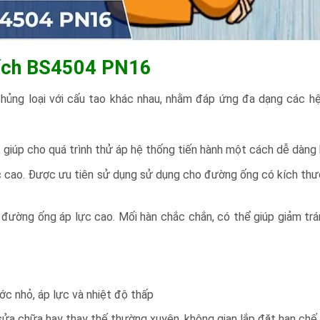
 bích BS4504 PN16
ủng loại với cấu tao khác nhau, nhằm đáp ứng đa dạng các h
 giúp cho quá trình thử áp hệ thống tiến hành một cách dễ dàng
ực cao. Được ưu tiên sử dụng sử dụng cho đường ống có kích thư
đường ống áp lực cao. Mối hàn chắc chắn, có thể giúp giảm trá
c nhỏ, áp lực và nhiệt độ thấp
sửa chữa hay thay thế thường xuyên, không gian lắp đặt hạn chế