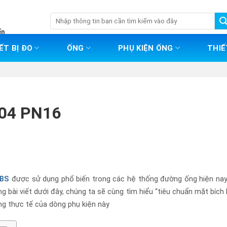
Tìm
kiếm:
ển
ẾT BỊ ĐO
ỐNG
PHỤ KIỆN ỐNG
THIẾ
504 PN16
 BS
được sử dụng phổ biến trong các hệ thống đường ống hiện nay,
ng bài viết dưới đây, chúng ta sẽ cùng tìm hiểu “tiêu chuẩn mặt bíc
ụng thực tế của dòng phụ kiện này