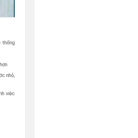
ệ thống
 hơn
ớc nhỏ,
nh việc