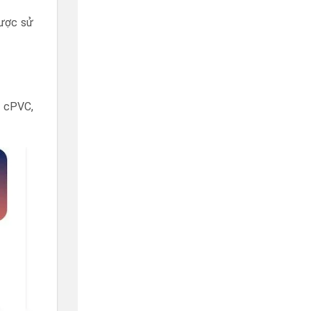
được sử
, cPVC,