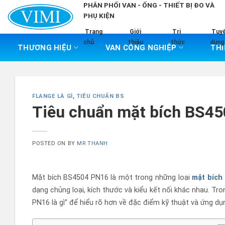
Skip
PHÂN PHỐI VAN - ỐNG - THIẾT BỊ ĐO VÀ
PHỤ KIỆN
to
content
Trang
Giới
Tri
Tuy
chủ
thiệu
thức
dụng
THƯƠNG HIỆU
VAN CÔNG NGHIỆP
THI
FLANGE LÀ GÌ
,
TIÊU CHUẨN BS
Tiêu chuẩn mặt bích BS4
POSTED ON
BY
MR THANH
Mặt bích BS4504 PN16 là một trong những loại
mặt bích
dạng chủng loại, kích thước và kiểu kết nối khác nhau. Tro
PN16 là gì” để hiểu rõ hơn về đặc điểm kỹ thuật và ứng d