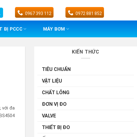
0967 393 112
0972 881 852
T BỊ PCCC
MÁY BƠM
KIẾN THỨC
TIÊU CHUẨN
VẬT LIỆU
CHẤT LỎNG
ĐƠN VỊ ĐO
 với đa
VALVE
h BS4504
THIẾT BỊ ĐO